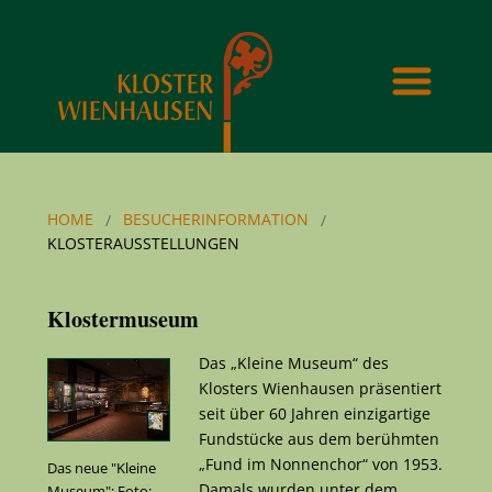
HOME
BESUCHERINFORMATION
KLOSTERAUSSTELLUNGEN
Klostermuseum
Das „Kleine Museum“ des
Klosters Wienhausen präsentiert
seit über 60 Jahren einzigartige
Fundstücke aus dem berühmten
„Fund im Nonnenchor“ von 1953.
Das neue "Kleine
Damals wurden unter dem
Museum"; Foto: