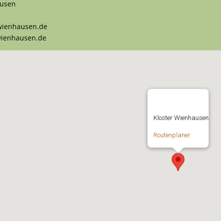
ausen
-wienhausen.de
wienhausen.de
Kloster Wienhausen
Routenplaner